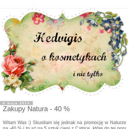
6 maja 2014
Zakupy Natura - 40 %
Witam Was :) Skusiłam się jednak na promocję w Naturze
na -40 % i to aż na 5 sztuk cieni z Catrice, które do tej pory