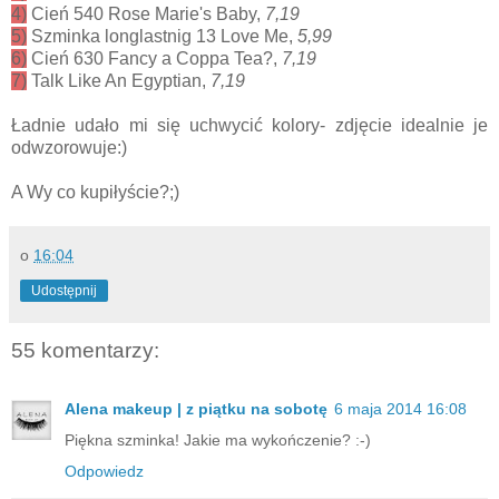
4)
Cień 540 Rose Marie's Baby,
7,19
5)
Szminka longlastnig 13 Love Me,
5,99
6)
Cień 630 Fancy a Coppa Tea?,
7,19
7)
Talk Like An Egyptian,
7,19
Ładnie udało mi się uchwycić kolory- zdjęcie idealnie je
odwzorowuje:)
A Wy co kupiłyście?;)
o
16:04
Udostępnij
55 komentarzy:
Alena makeup | z piątku na sobotę
6 maja 2014 16:08
Piękna szminka! Jakie ma wykończenie? :-)
Odpowiedz